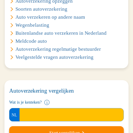
Autoverzekering opzeggen
Soorten autoverzekering
Auto verzekeren op andere naam
Wegenbelasting
Buitenlandse auto verzekeren in Nederland
Meldcode auto
Autoverzekering regelmatige bestuurder
Veelgestelde vragen autoverzekering
Autoverzekering vergelijken
Wat is je kenteken?
Wat
is
je
kenteken?
Start vergelijken