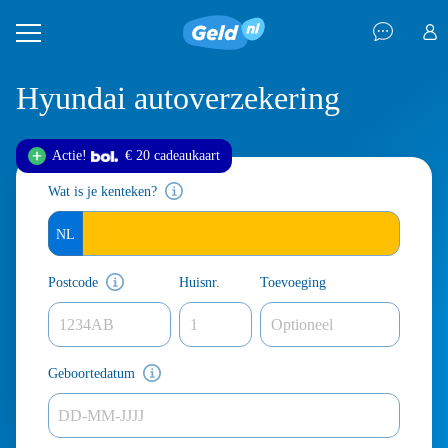
Hyundai autoverzekering
Actie!
€ 20 cadeau
kaart
Wat is je kenteken?
Postcode
Huisnr.
Toevoeging
Geboortedatum
DD-MM-JJJJ