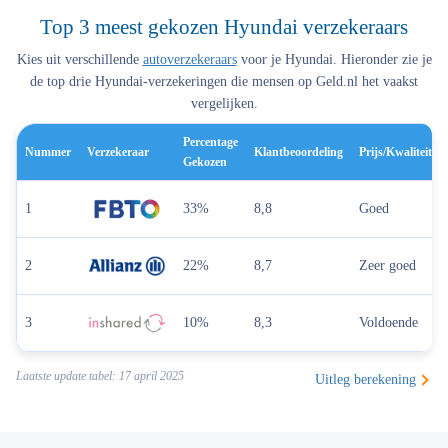
Top 3 meest gekozen Hyundai verzekeraars
Kies uit verschillende
autoverzekeraars
voor je Hyundai. Hieronder zie je
de top drie Hyundai-verzekeringen die mensen op Geld.nl het vaakst
vergelijken.
Percentage
Nummer
Verzekeraar
Klantbeoordeling
Prijs/kwaliteit
Gekozen
1
33%
8,8
Goed
2
22%
8,7
Zeer goed
3
10%
8,3
Voldoende
Laatste update tabel: 17 april 2025
Uitleg berekening