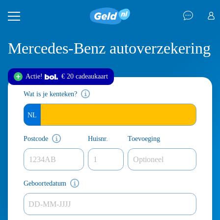
Mercedes-Benz autoverzekering
Actie!
€ 20 cadeau
kaart
Wat is je kenteken?
Postcode
Huisnr.
Toevoeging
Geboortedatum
DD-MM-JJJJ