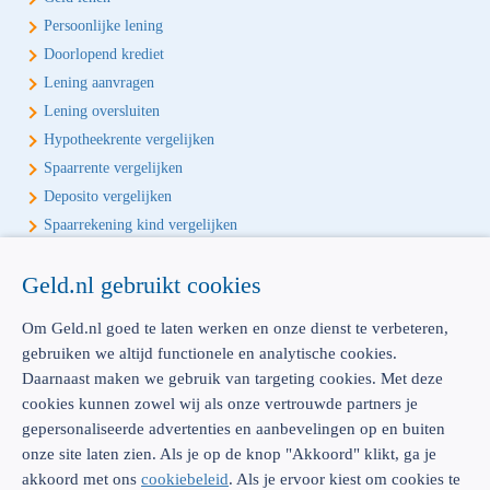
Persoonlijke lening
Doorlopend krediet
Lening aanvragen
Lening oversluiten
Hypotheekrente vergelijken
Spaarrente vergelijken
Deposito vergelijken
Spaarrekening kind vergelijken
Écht onafhankelijk vergelijken
Geld.nl gebruikt cookies
Geld.nl is de écht onafhankelijke vergelijker voor je verzekeringen en
Om Geld.nl goed te laten werken en onze dienst te verbeteren,
bankproducten. Vergelijk, kies het beste product voor jou en betaal
gebruiken we altijd functionele en analytische cookies.
geen euro te veel!
Daarnaast maken we gebruik van targeting cookies. Met deze
cookies kunnen zowel wij als onze vertrouwde partners je
gepersonaliseerde advertenties en aanbevelingen op en buiten
onze site laten zien. Als je op de knop "Akkoord" klikt, ga je
AFM: 12039914
300.014480
akkoord met ons
cookiebeleid
. Als je ervoor kiest om cookies te