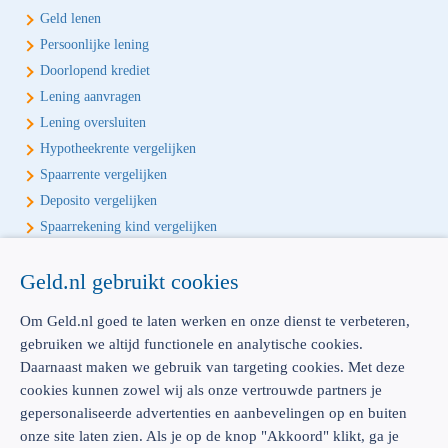
Geld lenen
Persoonlijke lening
Doorlopend krediet
Lening aanvragen
Lening oversluiten
Hypotheekrente vergelijken
Spaarrente vergelijken
Deposito vergelijken
Spaarrekening kind vergelijken
Écht onafhankelijk vergelijken
Geld.nl gebruikt cookies
Geld.nl is de écht onafhankelijke vergelijker voor je verzekeringen en
Om Geld.nl goed te laten werken en onze dienst te verbeteren,
bankproducten. Vergelijk, kies het beste product voor jou en betaal
gebruiken we altijd functionele en analytische cookies.
geen euro te veel!
Daarnaast maken we gebruik van targeting cookies. Met deze
cookies kunnen zowel wij als onze vertrouwde partners je
gepersonaliseerde advertenties en aanbevelingen op en buiten
onze site laten zien. Als je op de knop "Akkoord" klikt, ga je