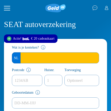
SEAT autoverzekering
Actie!
€ 20 cadeau
kaart
Wat is je kenteken?
Postcode
Huisnr.
Toevoeging
Geboortedatum
DD-MM-JJJJ