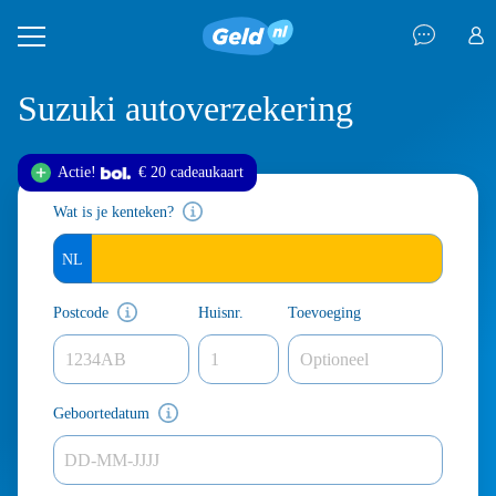
Suzuki autoverzekering
Actie!
€ 20 cadeau
kaart
Wat is je kenteken?
Postcode
Huisnr.
Toevoeging
Geboortedatum
DD-MM-JJJJ