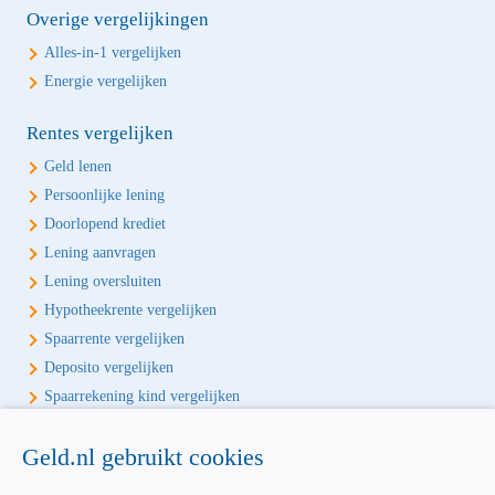
Overige vergelijkingen
Alles-in-1 vergelijken
Energie vergelijken
Rentes vergelijken
Geld lenen
Persoonlijke lening
Doorlopend krediet
Lening aanvragen
Lening oversluiten
Hypotheekrente vergelijken
Spaarrente vergelijken
Deposito vergelijken
Spaarrekening kind vergelijken
Écht onafhankelijk vergelijken
Geld.nl gebruikt cookies
Geld.nl is de écht onafhankelijke vergelijker voor je verzekeringen en