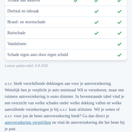
Schade aan anderen
​
​
​
Diefstal en inbraak
​
​
Brand- en stormschade
​
​
Ruitschade
​
​
Vandalisme
​
Schade eigen auto door eigen schuld
​
Laatste update tabel: 6-8-2026
a.s.r. biedt verschillende dekkingen aan voor je autoverzekering.
Wettelijk ben je verplicht je auto minimaal WA te verzekeren, maar een
ruimere autoverzekering is soms slimmer. In bovenstaande tabel vind je
een overzicht van welke schades onder welke dekking vallen en welke
aanvullende verzekeringen je bij a.s.r. kunt afsluiten. Wil je weten of
a.s.r. voor jou de beste autoverzekering biedt? Ga dan direct je
autoverzekering vergelijken
en vind de autoverzekering die het beste bij
je past.