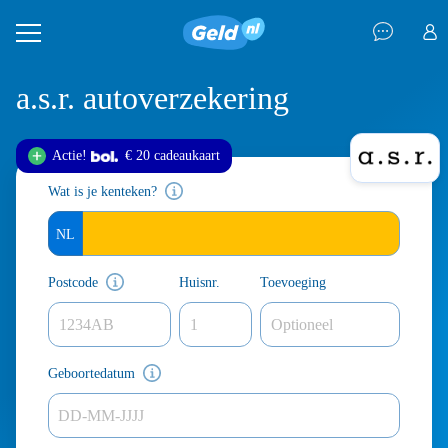
a.s.r. autoverzekering
Actie!
€ 20 cadeau
kaart
Wat is je kenteken?
Postcode
Huisnr.
Toevoeging
Geboortedatum
DD-MM-JJJJ