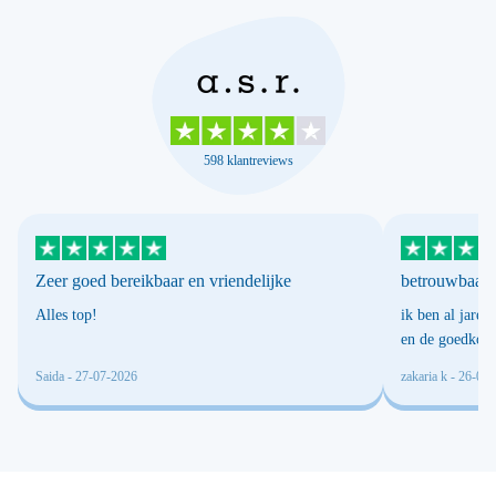
598 klantreviews
Zeer goed bereikbaar en vriendelijke
betrouwbaar
Alles top!
ik ben al jaren 
en de goedkoop
bieden voor sch
Saida
- 27-07-2026
zakaria k
- 26-05