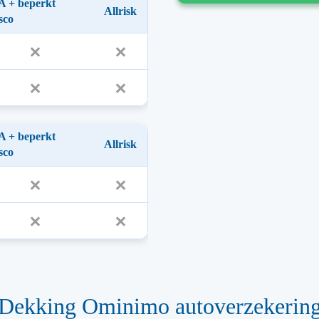
 + beperkt
Allrisk
sco
 + beperkt
Allrisk
sco
Dekking Ominimo autoverzekerin