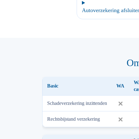
Autoverzekering afsluite
Om
WA
Basic
WA
ca
Schadeverzekering inzittenden
Rechtsbijstand verzekering