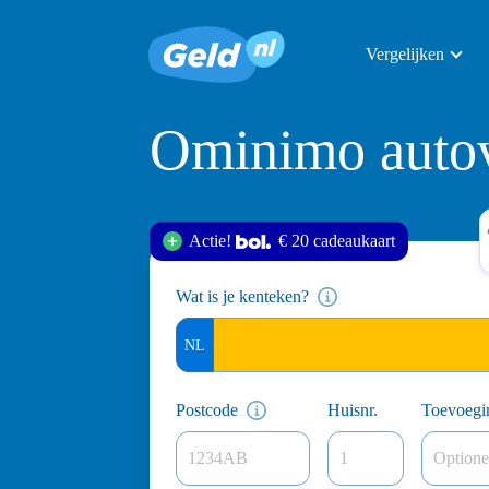
Vergelijken
Ominimo autov
Actie!
€ 20 cadeau
kaart
Wat is je kenteken?
Postcode
Huisnr.
Toevoegi