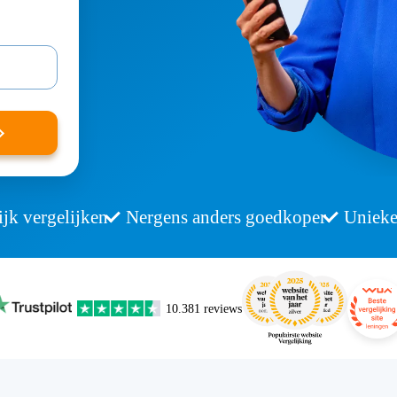
jk vergelijken
Nergens anders goedkoper
Unieke
10.381
reviews