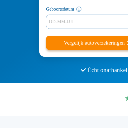
Geboortedatum
DD-MM-JJJJ
Vergelijk autoverzekeringen
Écht onafhankeli