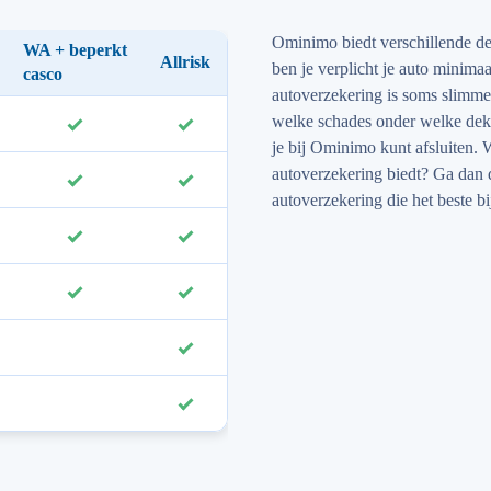
Ominimo biedt verschillende de
WA + beperkt
Allrisk
ben je verplicht je auto minima
casco
autoverzekering is soms slimmer
welke schades onder welke dek
​
​
je bij Ominimo kunt afsluiten. 
autoverzekering biedt? Ga dan d
​
​
autoverzekering die het beste bij
​
​
​
​
​
​