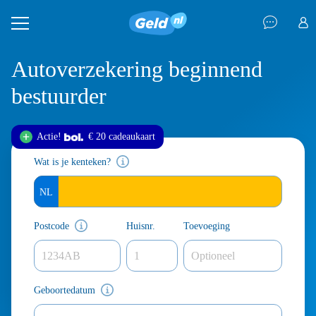
Autoverzekering beginnend
bestuurder
Actie!
€ 20 cadeau
kaart
Wat is je kenteken?
Postcode
Huisnr.
Toevoeging
Geboortedatum