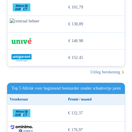
€ 101,79
€ 130,89
€ 146.98
€ 152.45
Uitleg berekening
Top 5 Allrisk voor beginnend bestuurder zonder schadevrije jaren
Verzekeraar
Premie / maand
€ 132,37
€ 176,97