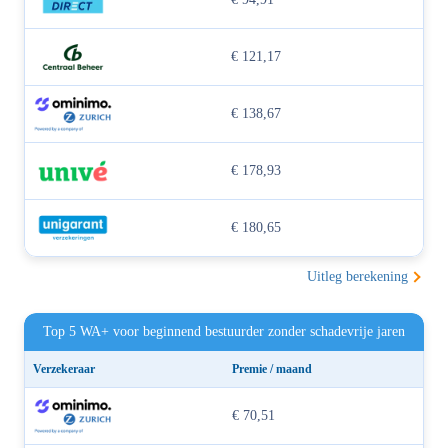
€ 121,17
€ 138,67
€ 178,93
€ 180,65
Uitleg berekening
Top 5 WA+ voor beginnend bestuurder zonder schadevrije jaren
Verzekeraar
Premie / maand
€ 70,51