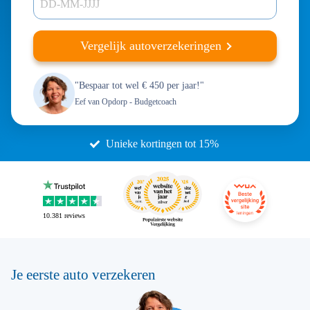
DD-MM-JJJJ
Vergelijk autoverzekeringen
"Bespaar tot wel € 450 per jaar!"
Eef van Opdorp
- Budgetcoach
Unieke kortingen tot 15%
10.381
reviews
Je eerste auto verzekeren