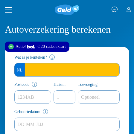
Autoverzekering berekenen
Actie!
€ 20 cadeau
kaart
Wat is je kenteken?
Postcode
Huisnr.
Toevoeging
Geboortedatum
DD-MM-JJJJ