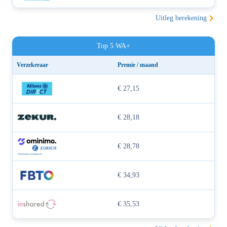
Uitleg berekening
Top 5 WA+
Verzekeraar
Premie / maand
€ 27,15
€ 28,18
€ 28,78
€ 34,93
€ 35,53