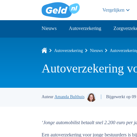
Vergelijken
Nieuws
Autoverzekering
Zorgverzeke
Autoverzekering
Nieuws
Autoverzekerin
Autoverzekering vo
Auteur
Amanda Bulthuis
Bijgewerkt op 09
‘Jonge automobilist betaalt snel 2.200 euro per j
Een autoverzekering voor jonge bestuurders is bijn