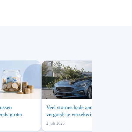
tussen
Veel stormschade aan auto’s: wat
eeds groter
vergoedt je verzekering?
2 juli 2026