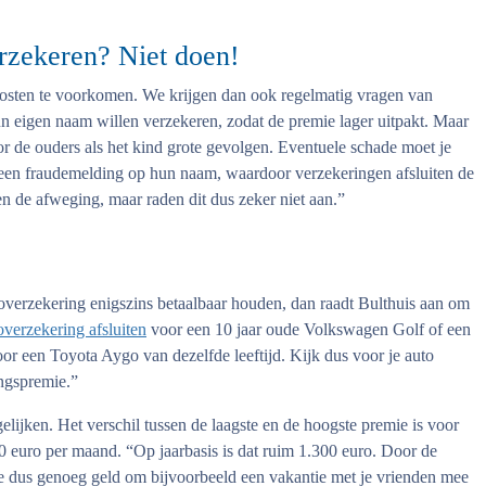
rzekeren? Niet doen!
kosten te voorkomen. We krijgen dan ook regelmatig vragen van
n eigen naam willen verzekeren, zodat de premie lager uitpakt. Maar
oor de ouders als het kind grote gevolgen. Eventuele schade moet je
n een fraudemelding op hun naam, waardoor verzekeringen afsluiten de
n de afweging, maar raden dit dus zeker niet aan.”
utoverzekering enigszins betaalbaar houden, dan raadt Bulthuis aan om
overzekering afsluiten
voor een 10 jaar oude Volkswagen Golf of een
or een Toyota Aygo van dezelfde leeftijd. Kijk dus voor je auto
ingspremie.”
lijken. Het verschil tussen de laagste en de hoogste premie is voor
0 euro per maand. “Op jaarbasis is dat ruim 1.300 euro. Door de
je dus genoeg geld om bijvoorbeeld een vakantie met je vrienden mee