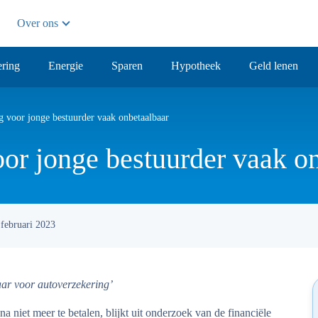
Over ons
ring
Energie
Sparen
Hypotheek
Geld lenen
g voor jonge bestuurder vaak onbetaalbaar
or jonge bestuurder vaak o
 februari 2023
aar voor autoverzekering’
a niet meer te betalen, blijkt uit onderzoek van de financiële