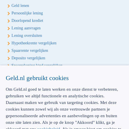
Geld lenen
Persoonlijke lening
Doorlopend krediet
Lening aanvragen
Lening oversluiten
Hypotheekrente vergelijken
Spaarrente vergelijken
Deposito vergelijken
Spaarrekening kind vergelijken
Geld.nl gebruikt cookies
Écht onafhankelijk vergelijken
Geld.nl is de écht onafhankelijke vergelijker voor je verzekeringen en
Om Geld.nl goed te laten werken en onze dienst te verbeteren,
bankproducten. Vergelijk, kies het beste product voor jou en betaal
gebruiken we altijd functionele en analytische cookies.
geen euro te veel!
Daarnaast maken we gebruik van targeting cookies. Met deze
cookies kunnen zowel wij als onze vertrouwde partners je
gepersonaliseerde advertenties en aanbevelingen op en buiten
onze site laten zien. Als je op de knop "Akkoord" klikt, ga je