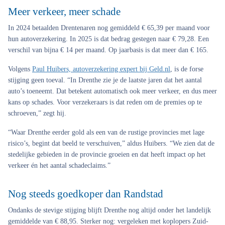
Meer verkeer, meer schade
In 2024 betaalden Drentenaren nog gemiddeld € 65,39 per maand voor
hun autoverzekering. In 2025 is dat bedrag gestegen naar € 79,28. Een
verschil van bijna € 14 per maand. Op jaarbasis is dat meer dan € 165.
Volgens
Paul Huibers, autoverzekering expert bij Geld.nl
, is de forse
stijging geen toeval. “In Drenthe zie je de laatste jaren dat het aantal
auto’s toeneemt. Dat betekent automatisch ook meer verkeer, en dus meer
kans op schades. Voor verzekeraars is dat reden om de premies op te
schroeven,” zegt hij.
“Waar Drenthe eerder gold als een van de rustige provincies met lage
risico’s, begint dat beeld te verschuiven,” aldus Huibers. “We zien dat de
stedelijke gebieden in de provincie groeien en dat heeft impact op het
verkeer én het aantal schadeclaims.”
Nog steeds goedkoper dan Randstad
Ondanks de stevige stijging blijft Drenthe nog altijd onder het landelijk
gemiddelde van € 88,95. Sterker nog: vergeleken met koplopers Zuid-