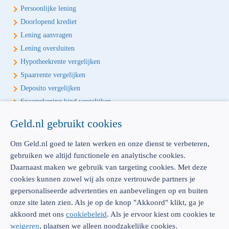
Persoonlijke lening
Doorlopend krediet
Lening aanvragen
Lening oversluiten
Hypotheekrente vergelijken
Spaarrente vergelijken
Deposito vergelijken
Spaarrekening kind vergelijken
Geld.nl gebruikt cookies
Écht onafhankelijk vergelijken
Geld.nl is de écht onafhankelijke vergelijker voor je verzekeringen en
Om Geld.nl goed te laten werken en onze dienst te verbeteren,
bankproducten. Vergelijk, kies het beste product voor jou en betaal
gebruiken we altijd functionele en analytische cookies.
geen euro te veel!
Daarnaast maken we gebruik van targeting cookies. Met deze
cookies kunnen zowel wij als onze vertrouwde partners je
gepersonaliseerde advertenties en aanbevelingen op en buiten
onze site laten zien. Als je op de knop "Akkoord" klikt, ga je
akkoord met ons
cookiebeleid
. Als je ervoor kiest om cookies te
AFM: 12039914
300.014480
weigeren
, plaatsen we alleen noodzakelijke cookies.