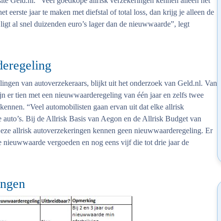
site Geld.nl. “Veel goedkope allrisk verzekeringen kennen alleen het
t eerste jaar te maken met diefstal of total loss, dan krijg je alleen de
gt al snel duizenden euro’s lager dan de nieuwwaarde”, legt
deregeling
lingen van autoverzekeraars, blijkt uit het onderzoek van Geld.nl. Van
jn er tien met een nieuwwaarderegeling van één jaar en zelfs twee
ennen. “Veel automobilisten gaan ervan uit dat elke allrisk
auto’s. Bij de Allrisk Basis van Aegon en de Allrisk Budget van
 Deze allrisk autoverzekeringen kennen geen nieuwwaarderegeling. Er
de nieuwwaarde vergoeden en nog eens vijf die tot drie jaar de
ingen