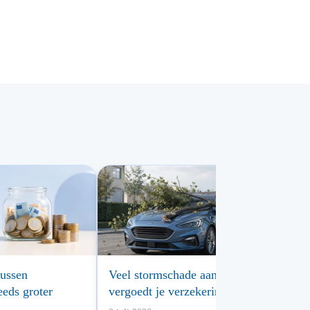
tussen
Veel stormschade aan auto’s: wat
eeds groter
vergoedt je verzekering?