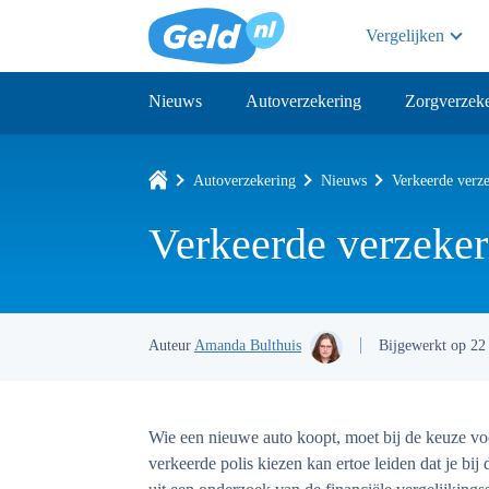
Vergelijken
Nieuws
Autoverzekering
Zorgverzeke
Autoverzekering
Nieuws
Verkeerde verze
Verkeerde verzeker
Auteur
Amanda Bulthuis
Bijgewerkt op 22
Wie een nieuwe auto koopt, moet bij de keuze v
verkeerde polis kiezen kan ertoe leiden dat je bij d