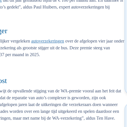
g
tikt dit jaar gemiddeld bijna de € 100 per maand aan. En daarmee is
to’s gedekt”, aldus Paul Huibers, expert autoverzekeringen bij
ger
lijker vergeleken
autoverzekeringen
over de afgelopen vier jaar onder
kering als grootste stijger uit de bus. Deze premie steeg van
,37 per maand in 2025.
ost
t de opvallende stijging van de WA-premie vooral aan het feit dat
at de reparatie van auto’s complexer is geworden, zijn ook
 afgelopen jaren laat de uitkeringen die verzekeraars doen wanneer
hades worden over een lange tijd uitgekeerd en spelen daardoor een
ekeringen, maar met name bij de WA-verzekering”, aldus Ten Have.