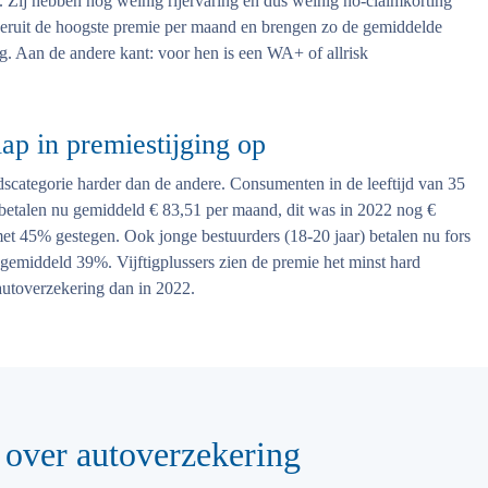
. Zij hebben nog weinig rijervaring en dus weinig no-claimkorting
eruit de hoogste premie per maand en brengen zo de gemiddelde
 Aan de andere kant: voor hen is een WA+ of allrisk
lap in premiestijging op
jdscategorie harder dan de andere. Consumenten in de leeftijd van 35
j betalen nu gemiddeld € 83,51 per maand, dit was in 2022 nog €
et 45% gestegen. Ook jonge bestuurders (18-20 jaar) betalen nu fors
 gemiddeld 39%. Vijftigplussers zien de premie het minst hard
utoverzekering dan in 2022.
 over autoverzekering