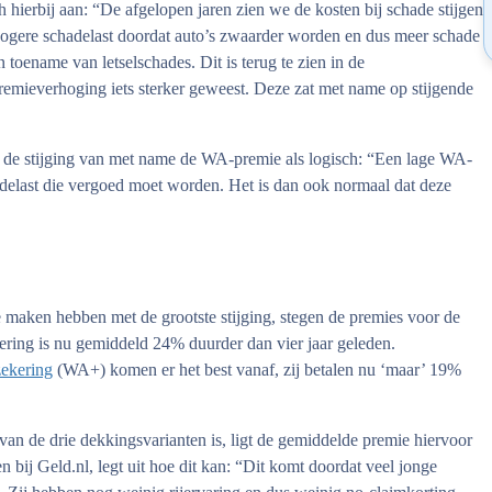
h hierbij aan: “De afgelopen jaren zien we de kosten bij schade stijgen
 hogere schadelast doordat auto’s zwaarder worden en dus meer schade
 toename van letselschades. Dit is terug te zien in de
emieverhoging iets sterker geweest. Deze zat met name op stijgende
t de stijging van met name de WA-premie als logisch: “Een lage WA-
adelast die vergoed moet worden. Het is dan ook normaal dat deze
aken hebben met de grootste stijging, stegen de premies voor de
ering is nu gemiddeld 24% duurder dan vier jaar geleden.
zekering
(WA+) komen er het best vanaf, zij betalen nu ‘maar’ 19%
 de drie dekkingsvarianten is, ligt de gemiddelde premie hiervoor
 bij Geld.nl, legt uit hoe dit kan: “Dit komt doordat veel jonge