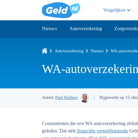
Vergelijken
Nieuws
Autoverzekering
Zorgverzeke
Autoverzekering
Nieuws
WA-autoverzeker
WA-autoverzekering
Auteur
Paul Huibers
Bijgewerkt op 15 okt
Consumenten die een WA-autoverzekering afsluit
geleden. Dat stelt
financiële vergelijkingssite
Geld