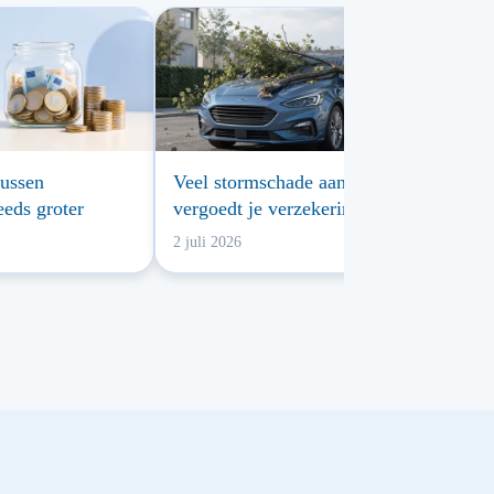
tussen
Veel stormschade aan auto’s: wat
eeds groter
vergoedt je verzekering?
2 juli 2026