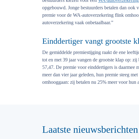
bestuurders kiezen voor een
WA-autoverzekering
opgebouwd. Jonge bestuurders betalen dan ook v
premie voor de WA-autoverzekering flink omhoog.
autoverzekering vaak onbetaalbaar.”
Einddertiger vangt grootste k
De gemiddelde premiestijging raakt de ene leefti
tot en met 39 jaar vangen de grootste klap op: zi
57,47. De premie voor einddertigers is daarmee m
meer dan vier jaar geleden, hun premie steeg met
omhooggaan: zij betalen nu 25% meer voor hun a
Laatste nieuwsberichten