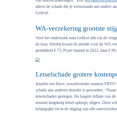
van autoverzekeringen. “Een
WA-autoverzekerin
alleen de schade die je veroorzaakt aan andere au
Geld.nl.
WA-verzekering grootste stij
Voor het onderzoek nam Geld.nl alle via de verge
de loep. Hierbij kwam de premie voor de WA-verze
gemiddeld € 73,39 per maand in 2022, naar € 99
Letselschade grotere kostenp
Jennifer ten Have, woordvoerder namens FBTO wij
schade aan anderen duurder is geworden. “Naast d
letselschades gestegen. De hogere inflatie van de
iemand langdurig letsel oploopt, stijgen. Deze sc
belangrijke rol in de stijging van alle autoverz