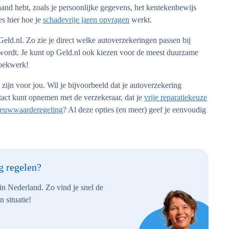
 hand hebt, zoals je persoonlijke gegevens, het kentekenbewijs
es hier hoe je
schadevrije jaren opvragen
werkt.
eld.nl. Zo zie je direct welke autoverzekeringen passen bij
 wordt. Je kunt op Geld.nl ook kiezen voor de meest duurzame
zoekwerk!
ijn voor jou. Wil je bijvoorbeeld dat je autoverzekering
ntact kunt opnemen met de verzekeraar, dat je
vrije reparatiekeuze
ieuwwaarderegeling
? Al deze opties (en meer) geef je eenvoudig
g regelen?
 in Nederland. Zo vind je snel de
 situatie!