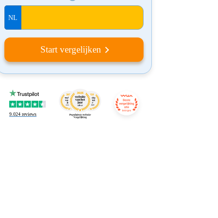
Start vergelijken
9.024
reviews