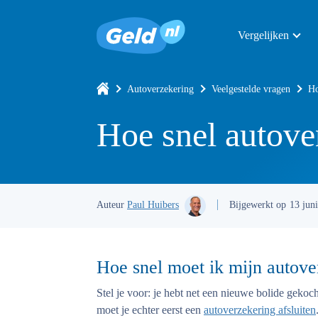
Vergelijken
Autoverzekering
Veelgestelde vragen
Ho
Hoe snel autove
Auteur
Paul Huibers
Bijgewerkt op
13 jun
Hoe snel moet ik mijn autove
Stel je voor: je hebt net een nieuwe bolide gekoc
moet je echter eerst een
autoverzekering afsluiten