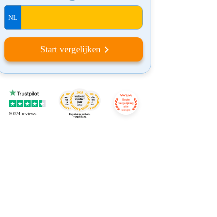
Start vergelijken
9.024
reviews