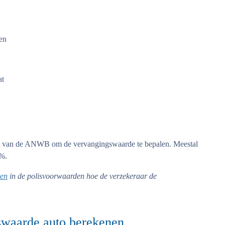
den
at
jst van de ANWB om de vervangingswaarde te bepalen. Meestal
0%.
ten
in de polisvoorwaarden hoe de verzekeraar de
gswaarde auto berekenen