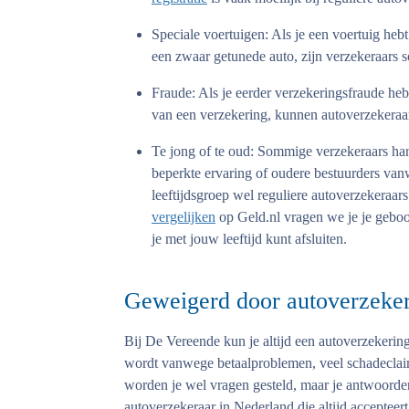
Speciale voertuigen: Als je een voertuig hebt
een zwaar getunede auto, zijn verzekeraars 
Fraude:
Als je eerder verzekeringsfraude hebt
van een verzekering, kunnen autoverzekeraar
Te jong of te oud:
Sommige verzekeraars hant
beperkte ervaring of oudere bestuurders vanwe
leeftijdsgroep wel reguliere autoverzekeraars
vergelijken
op Geld.nl vragen we je je geboor
je met jouw leeftijd kunt afsluiten.
Geweigerd door autoverzekeri
Bij De Vereende kun je altijd een autoverzekering
wordt vanwege betaalproblemen, veel schadeclaims
worden je wel vragen gesteld, maar je antwoorden
autoverzekeraar in Nederland die altijd acceptee