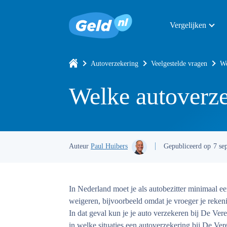
Vergelijken
Autoverzekering
Veelgestelde vragen
We
Welke autoverzek
Auteur
Paul Huibers
Gepubliceerd op
7 se
In Nederland moet je als autobezitter minimaal e
weigeren, bijvoorbeeld omdat je vroeger je rekeni
In dat geval kun je je auto verzekeren bij De Veree
in welke situaties een autoverzekering bij De Ver