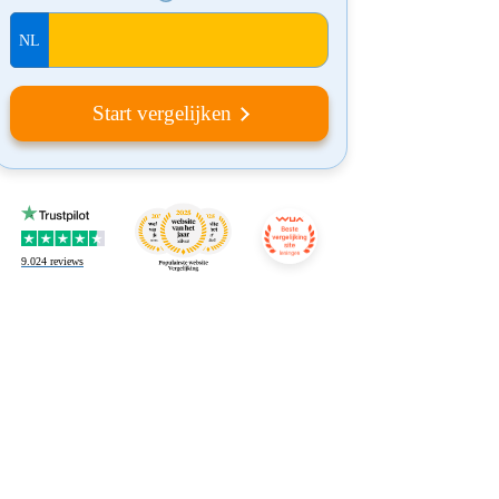
Start vergelijken
9.024
reviews