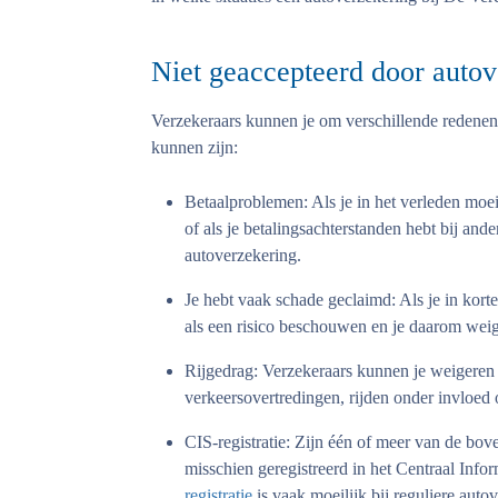
Niet geaccepteerd door autov
Verzekeraars kunnen je om verschillende redenen
kunnen zijn:
Betaalproblemen:
Als je in het verleden moei
of als je betalingsachterstanden hebt bij and
autoverzekering.
Je hebt vaak schade geclaimd:
Als je in kort
als een risico beschouwen en je daarom wei
Rijgedrag:
Verzekeraars kunnen je weigeren al
verkeersovertredingen, rijden onder invloed 
CIS-registratie
: Zijn één of meer van de bov
misschien geregistreerd in het Centraal Inf
registratie
is vaak moeilijk bij reguliere auto