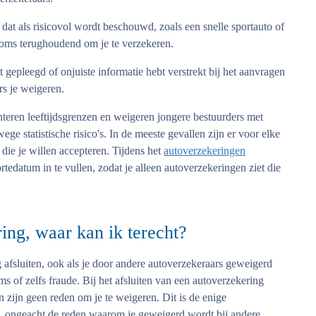
 dat als risicovol wordt beschouwd, zoals een snelle sportauto of
soms terughoudend om je te verzekeren.
 gepleegd of onjuiste informatie hebt verstrekt bij het aanvragen
s je weigeren.
eren leeftijdsgrenzen en weigeren jongere bestuurders met
ge statistische risico's. In de meeste gevallen zijn er voor elke
 die je willen accepteren. Tijdens het
autoverzekeringen
tedatum in te vullen, zodat je alleen autoverzekeringen ziet die
ng, waar kan ik terecht?
 afsluiten, ook als je door andere autoverzekeraars geweigerd
 of zelfs fraude. Bij het afsluiten van een autoverzekering
 zijn geen reden om je te weigeren. Dit is de enige
rt, ongeacht de reden waarom je geweigerd wordt bij andere