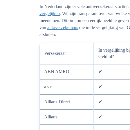
In Nederland zijn er vele autoverzekeraars actief
vergelijken
. Wij zijn transparant over van welke 
meenemen. Dit om jou een eerlijk beeld te geven v
van
autoverzekeraars
die in de vergelijking van G
afsluiten.
In vergelijking bi
Verzekeraar
Geld.nl?
ABN AMRO
✔
a.s.r.
✔
Allianz Direct
✔
Allianz
✔