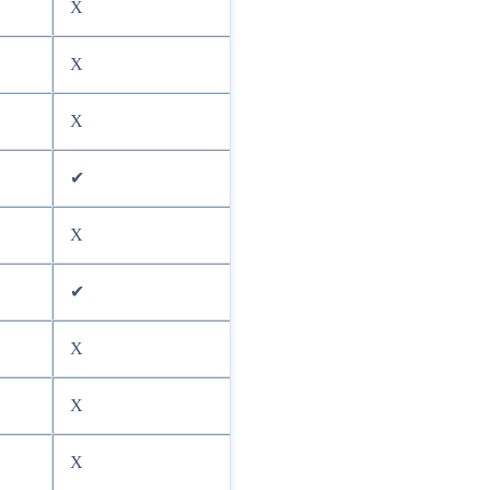
X
X
X
✔
X
✔
X
X
X