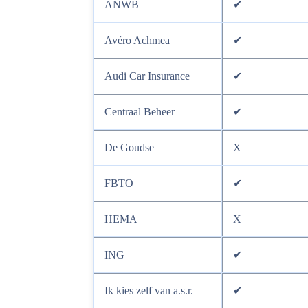
ANWB
✔
Avéro Achmea
✔
Audi Car Insurance
✔
Centraal Beheer
✔
De Goudse
X
FBTO
✔
HEMA
X
ING
✔
Ik kies zelf van a.s.r.
✔