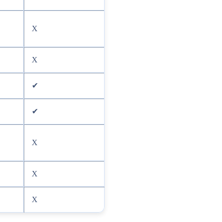
X
X
✔
✔
X
X
X