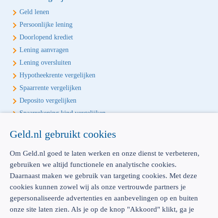
Geld lenen
Persoonlijke lening
Doorlopend krediet
Lening aanvragen
Lening oversluiten
Hypotheekrente vergelijken
Spaarrente vergelijken
Deposito vergelijken
Spaarrekening kind vergelijken
Geld.nl gebruikt cookies
Écht onafhankelijk vergelijken
Geld.nl is de écht onafhankelijke vergelijker voor je verzekeringen en
Om Geld.nl goed te laten werken en onze dienst te verbeteren,
bankproducten. Vergelijk, kies het beste product voor jou en betaal
gebruiken we altijd functionele en analytische cookies.
geen euro te veel!
Daarnaast maken we gebruik van targeting cookies. Met deze
cookies kunnen zowel wij als onze vertrouwde partners je
gepersonaliseerde advertenties en aanbevelingen op en buiten
onze site laten zien. Als je op de knop "Akkoord" klikt, ga je