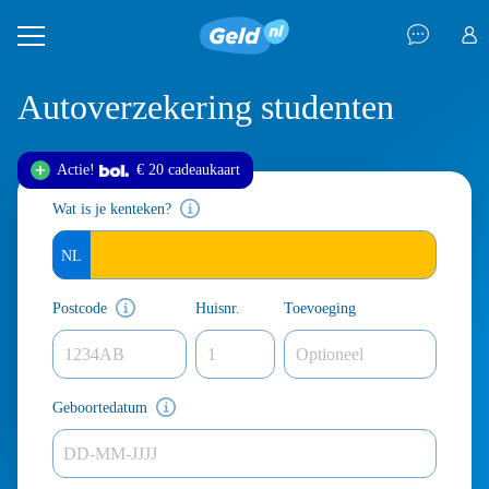
Autoverzekering studenten
Actie!
€ 20 cadeau
kaart
Wat is je kenteken?
Postcode
Huisnr.
Toevoeging
Geboortedatum
DD-MM-JJJJ