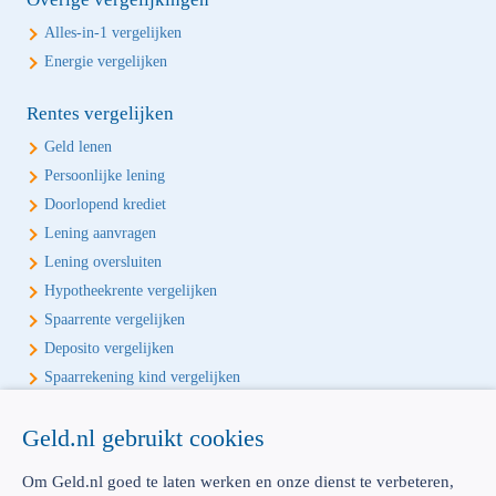
Alles-in-1 vergelijken
Energie vergelijken
Rentes vergelijken
Geld lenen
Persoonlijke lening
Doorlopend krediet
Lening aanvragen
Lening oversluiten
Hypotheekrente vergelijken
Spaarrente vergelijken
Deposito vergelijken
Spaarrekening kind vergelijken
Écht onafhankelijk vergelijken
Geld.nl gebruikt cookies
Geld.nl is de écht onafhankelijke vergelijker voor je verzekeringen en
Om Geld.nl goed te laten werken en onze dienst te verbeteren,
bankproducten. Vergelijk, kies het beste product voor jou en betaal