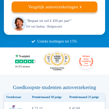
Vergelijk autoverzekeringen
"Bespaar tot wel € 450 per jaar!"
Eef van Opdorp
- Budgetcoach
Unieke kortingen tot 15%
10.372
reviews
Goedkoopste studenten autoverzekering
Verzekeraar
Premie/maand 18 jarige
Premie/maand 25 jarige
€ 71,15
€ 42,69