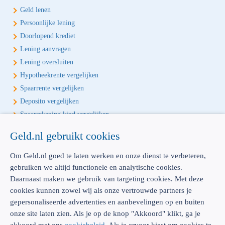
Geld lenen
Persoonlijke lening
Doorlopend krediet
Lening aanvragen
Lening oversluiten
Hypotheekrente vergelijken
Spaarrente vergelijken
Deposito vergelijken
Spaarrekening kind vergelijken
Geld.nl gebruikt cookies
Écht onafhankelijk vergelijken
Geld.nl is de écht onafhankelijke vergelijker voor je verzekeringen en
Om Geld.nl goed te laten werken en onze dienst te verbeteren,
bankproducten. Vergelijk, kies het beste product voor jou en betaal
gebruiken we altijd functionele en analytische cookies.
geen euro te veel!
Daarnaast maken we gebruik van targeting cookies. Met deze
cookies kunnen zowel wij als onze vertrouwde partners je
gepersonaliseerde advertenties en aanbevelingen op en buiten
onze site laten zien. Als je op de knop "Akkoord" klikt, ga je