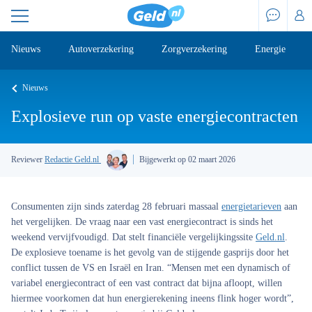
Nieuws
Autoverzekering
Zorgverzekering
Energie
Nieuws
Explosieve run op vaste energiecontracten
Reviewer
Redactie Geld.nl
Bijgewerkt op 02 maart 2026
Consumenten zijn sinds zaterdag 28 februari massaal
energietarieven
aan
het vergelijken. De vraag naar een vast energiecontract is sinds het
weekend vervijfvoudigd. Dat stelt financiële vergelijkingssite
Geld.nl
.
De explosieve toename is het gevolg van de stijgende gasprijs door het
conflict tussen de VS en Israël en Iran. “Mensen met een dynamisch of
variabel energiecontract of een vast contract dat bijna afloopt, willen
hiermee voorkomen dat hun energierekening ineens flink hoger wordt”,