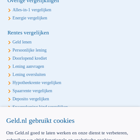
Overige vergelijkingen
Alles-in-1 vergelijken
Energie vergelijken
Rentes vergelijken
Geld lenen
Persoonlijke lening
Doorlopend krediet
Lening aanvragen
Lening oversluiten
Hypotheekrente vergelijken
Spaarrente vergelijken
Deposito vergelijken
Spaarrekening kind vergelijken
Geld.nl gebruikt cookies
Écht onafhankelijk vergelijken
Geld.nl is de écht onafhankelijke vergelijker voor je verzekeringen en
Om Geld.nl goed te laten werken en onze dienst te verbeteren,
bankproducten. Vergelijk, kies het beste product voor jou en betaal