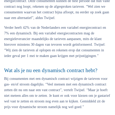
energiecontract. Deze consumenten kunnen de hele periode dat hun vaste
contract nog loopt, rekenen op de afgesproken tarieven. “Wel zien we
consumenten waarvan het contract bijna afloopt, nu eerder op zoek gaan
naar een alternatief”, aldus Twijsel.
Verder heeft 42% van de Nederlanders een variabel energiecontract en
7% een dynamisch. Bij een variabel energiecontracten mag de
energieleverancier maandelijks de tarieven aanpassen, mits de klant
hierover minstens 30 dagen van tevoren wordt geïnformeerd. Twijsel:
“Wij zien de tarieven al oplopen en rekenen erop dat consumenten in
ieder geval per 1 mei te maken gaan krijgen met prijsstijgingen.”
Wat als je nu een dynamisch contract hebt?
Bij consumenten met een dynamisch contract wijzigen de tarieven voor
gas- en/of stroom dagelijks. “Veel mensen met een dynamisch contract
zetten dit nu om naar een vast contract”, vertelt Twijsel. “Maar je hoeft
niet meteen alles om te zetten. Je kunt er ook voor kiezen om je gastarief
wel vast te zetten en stroom nog even aan te kijken. Gemiddeld zit de
prijs voor dynamische stroom namelijk nog wel goed.”