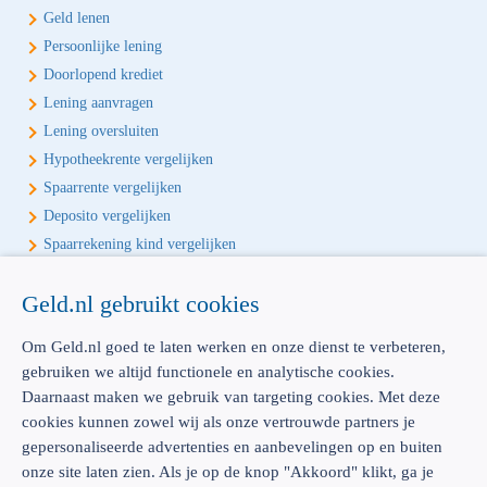
Geld lenen
Persoonlijke lening
Doorlopend krediet
Lening aanvragen
Lening oversluiten
Hypotheekrente vergelijken
Spaarrente vergelijken
Deposito vergelijken
Spaarrekening kind vergelijken
Écht onafhankelijk vergelijken
Geld.nl gebruikt cookies
Geld.nl is de écht onafhankelijke vergelijker voor je verzekeringen en
Om Geld.nl goed te laten werken en onze dienst te verbeteren,
bankproducten. Vergelijk, kies het beste product voor jou en betaal
gebruiken we altijd functionele en analytische cookies.
geen euro te veel!
Daarnaast maken we gebruik van targeting cookies. Met deze
cookies kunnen zowel wij als onze vertrouwde partners je
gepersonaliseerde advertenties en aanbevelingen op en buiten
onze site laten zien. Als je op de knop "Akkoord" klikt, ga je