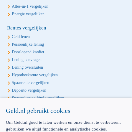
Alles-in-1 vergelijken
Energie vergelijken
Rentes vergelijken
Geld lenen
Persoonlijke lening
Doorlopend krediet
Lening aanvragen
Lening oversluiten
Hypotheekrente vergelijken
Spaarrente vergelijken
Deposito vergelijken
Spaarrekening kind vergelijken
Geld.nl gebruikt cookies
Écht onafhankelijk vergelijken
Geld.nl is de écht onafhankelijke vergelijker voor je verzekeringen en
Om Geld.nl goed te laten werken en onze dienst te verbeteren,
bankproducten. Vergelijk, kies het beste product voor jou en betaal
gebruiken we altijd functionele en analytische cookies.