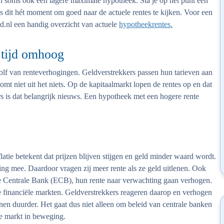
n soms ook een lagere maximale hypotheek. Sta je op het punt een
 is dit hét moment om goed naar de actuele rentes te kijken. Voor een
d.nl een handig overzicht van actuele
hypotheekrentes.
 tijd omhoog
f van renteverhogingen. Geldverstrekkers passen hun tarieven aan
mt niet uit het niets. Op de kapitaalmarkt lopen de rentes op en dat
s is dat belangrijk nieuws. Een hypotheek met een hogere rente
flatie betekent dat prijzen blijven stijgen en geld minder waard wordt.
ng mee. Daardoor vragen zij meer rente als ze geld uitlenen. Ook
se Centrale Bank (ECB), hun rente naar verwachting gaan verhogen.
 financiële markten. Geldverstrekkers reageren daarop en verhogen
nen duurder. Het gaat dus niet alleen om beleid van centrale banken
de markt in beweging.