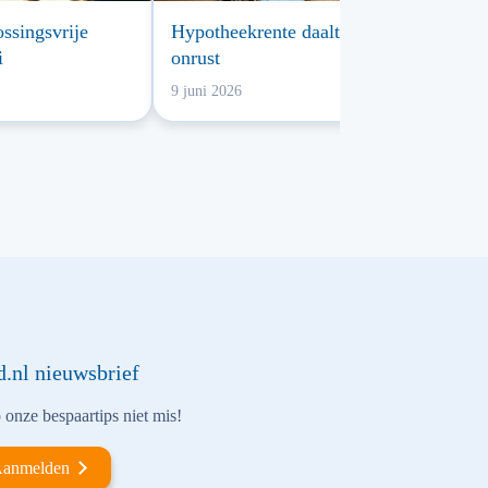
ossingsvrije
Hypotheekrente daalt ondanks
i
onrust
9 juni 2026
d.nl nieuwsbrief
onze bespaartips niet mis!
anmelden