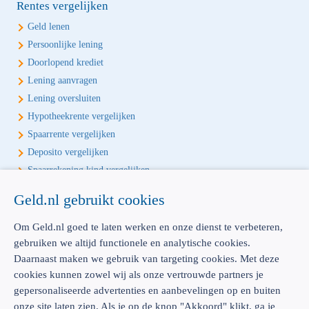
Rentes vergelijken
Geld lenen
Persoonlijke lening
Doorlopend krediet
Lening aanvragen
Lening oversluiten
Hypotheekrente vergelijken
Spaarrente vergelijken
Deposito vergelijken
Spaarrekening kind vergelijken
Geld.nl gebruikt cookies
Écht onafhankelijk vergelijken
Geld.nl is de écht onafhankelijke vergelijker voor je verzekeringen en
Om Geld.nl goed te laten werken en onze dienst te verbeteren,
bankproducten. Vergelijk, kies het beste product voor jou en betaal
gebruiken we altijd functionele en analytische cookies.
geen euro te veel!
Daarnaast maken we gebruik van targeting cookies. Met deze
cookies kunnen zowel wij als onze vertrouwde partners je
gepersonaliseerde advertenties en aanbevelingen op en buiten
onze site laten zien. Als je op de knop "Akkoord" klikt, ga je