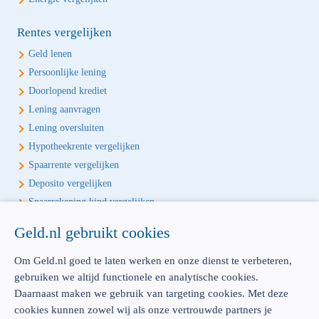
Rentes vergelijken
Geld lenen
Persoonlijke lening
Doorlopend krediet
Lening aanvragen
Lening oversluiten
Hypotheekrente vergelijken
Spaarrente vergelijken
Deposito vergelijken
Spaarrekening kind vergelijken
Geld.nl gebruikt cookies
Écht onafhankelijk vergelijken
Geld.nl is de écht onafhankelijke vergelijker voor je verzekeringen en
Om Geld.nl goed te laten werken en onze dienst te verbeteren,
bankproducten. Vergelijk, kies het beste product voor jou en betaal
gebruiken we altijd functionele en analytische cookies.
geen euro te veel!
Daarnaast maken we gebruik van targeting cookies. Met deze
cookies kunnen zowel wij als onze vertrouwde partners je