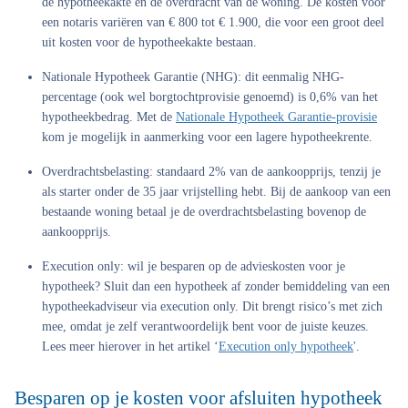
de hypotheekakte en de overdracht van de woning. De kosten voor
een notaris variëren van € 800 tot € 1.900, die voor een groot deel
uit kosten voor de hypotheekakte bestaan.
Nationale Hypotheek Garantie (NHG)
: dit eenmalig NHG-
percentage (ook wel borgtochtprovisie genoemd) is 0,6% van het
hypotheekbedrag. Met de
Nationale Hypotheek Garantie-provisie
kom je mogelijk in aanmerking voor een lagere hypotheekrente.
Overdrachtsbelasting
: standaard 2% van de aankoopprijs, tenzij je
als starter onder de 35 jaar vrijstelling hebt. Bij de aankoop van een
bestaande woning betaal je de overdrachtsbelasting bovenop de
aankoopprijs.
Execution only
: wil je besparen op de advieskosten voor je
hypotheek? Sluit dan een hypotheek af zonder bemiddeling van een
hypotheekadviseur via execution only. Dit brengt risico’s met zich
mee, omdat je zelf verantwoordelijk bent voor de juiste keuzes.
Lees meer hierover in het artikel ‘
Execution only hypotheek
'.
Besparen op je kosten voor afsluiten hypotheek