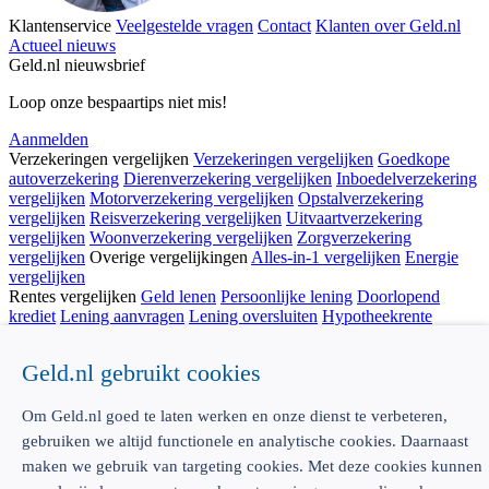
Klantenservice
Veelgestelde vragen
Contact
Klanten over Geld.nl
Actueel nieuws
Geld.nl nieuwsbrief
Loop onze bespaartips niet mis!
Aanmelden
Verzekeringen vergelijken
Verzekeringen vergelijken
Goedkope
autoverzekering
Dierenverzekering vergelijken
Inboedelverzekering
vergelijken
Motorverzekering vergelijken
Opstalverzekering
vergelijken
Reisverzekering vergelijken
Uitvaartverzekering
vergelijken
Woonverzekering vergelijken
Zorgverzekering
vergelijken
Overige vergelijkingen
Alles-in-1 vergelijken
Energie
vergelijken
Rentes vergelijken
Geld lenen
Persoonlijke lening
Doorlopend
krediet
Lening aanvragen
Lening oversluiten
Hypotheekrente
vergelijken
Spaarrente vergelijken
Deposito vergelijken
Spaarrekening kind vergelijken
Geld.nl gebruikt cookies
Écht onafhankelijk vergelijken
Geld.nl is de écht onafhankelijke vergelijker voor je verzekeringen
Om Geld.nl goed te laten werken en onze dienst te verbeteren,
en bankproducten. Vergelijk, kies het beste product voor jou en
gebruiken we altijd functionele en analytische cookies. Daarnaast
betaal geen euro te veel!
maken we gebruik van targeting cookies. Met deze cookies kunnen