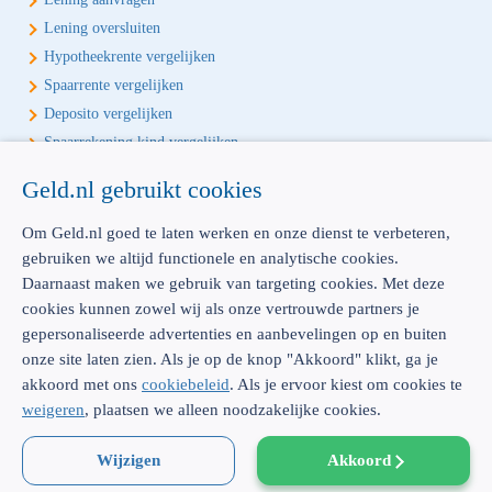
Lening oversluiten
Hypotheekrente vergelijken
Spaarrente vergelijken
Deposito vergelijken
Spaarrekening kind vergelijken
Geld.nl gebruikt cookies
Écht onafhankelijk vergelijken
Geld.nl is de écht onafhankelijke vergelijker voor je verzekeringen en
Om Geld.nl goed te laten werken en onze dienst te verbeteren,
bankproducten. Vergelijk, kies het beste product voor jou en betaal
gebruiken we altijd functionele en analytische cookies.
geen euro te veel!
Daarnaast maken we gebruik van targeting cookies. Met deze
cookies kunnen zowel wij als onze vertrouwde partners je
gepersonaliseerde advertenties en aanbevelingen op en buiten
onze site laten zien. Als je op de knop "Akkoord" klikt, ga je
akkoord met ons
cookiebeleid
. Als je ervoor kiest om cookies te
AFM: 12039914
300.014480
weigeren
, plaatsen we alleen noodzakelijke cookies.
Emmasingel 23 |
5611 AZ Eindhoven |
Dienstverlening & disclaimer
|
Privacy
|
Cookies
Wijzigen
|
Sitemap
|
KvK: 52062910 |
WFT-vergunning: 12039914 |
Akkoord
© Geld.nl 2026