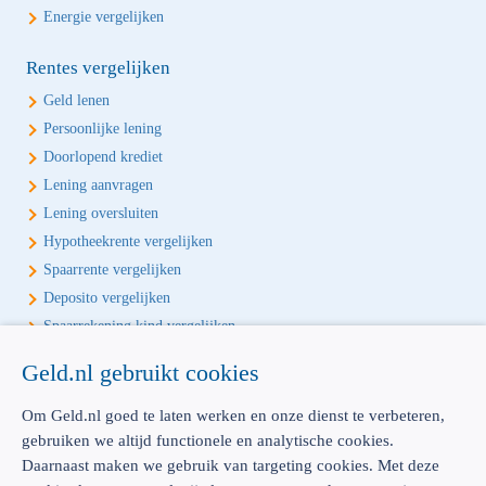
Energie vergelijken
Rentes vergelijken
Geld lenen
Persoonlijke lening
Doorlopend krediet
Lening aanvragen
Lening oversluiten
Hypotheekrente vergelijken
Spaarrente vergelijken
Deposito vergelijken
Spaarrekening kind vergelijken
Geld.nl gebruikt cookies
Écht onafhankelijk vergelijken
Geld.nl is de écht onafhankelijke vergelijker voor je verzekeringen en
Om Geld.nl goed te laten werken en onze dienst te verbeteren,
bankproducten. Vergelijk, kies het beste product voor jou en betaal
gebruiken we altijd functionele en analytische cookies.
geen euro te veel!
Daarnaast maken we gebruik van targeting cookies. Met deze