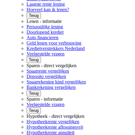
Laagste rente lening
Hoeveel kan ik lenen?
Terug
Lenen - informatie
Persoonlijke lening
Doorlopend krediet
Auto financieren
Geld lenen voor verbouwing
Kredietverstrekkers Nederland
Veelgestelde vragen
Terug
Sparen - direct vergelijken
Spaarrente vergelijken
Deposito vergelijken
Spaarrekening kind vergelijken
Bankrekening vergelijken
Terug
Sparen - informatie
Veelgestelde vragen
Terug
Hypotheek - direct vergelijken
Hypotheekrente vergelijken
Hypotheekrente aflossingsvrij
Hypotheekrente annuïteit