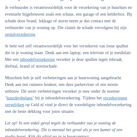
Je verhuurder is verantwoordelijk voor de verzekering van je huurhuis en
eventuele bijgebouwen zoals een schuur, een garage of een kelderbox. Bij
schade door brand, lekkage of storm neem je dus contact met de
verhuurder van je woning op. Die claimt de schade vervolgens bij zijn
opstalverzekering
.
Je bent wel zelf verantwoordelijk voor het verzekeren van losse spullen
die in je woning staan. Denk aan een laptop, een televisie of je meubilair.
Met een
inboedelverzekering
verzeker je deze spullen tegen inbraak,
diefstal, brand of stormschade.
Misschien heb je zelf verbeteringen aan je huurwoning aangebracht.
Denk aan een ruimere keuken, een dure parketvloer of een mooie
uitbouw. Dit soort verbeteringen verzeker je mee onder de noemer
‘
huurdersbelang
’ bij je inboedelverzekering. Tijdens het
verzekeringen
vergelijken
op Geld.nl vind je direct de voordeligste inboedelverzekering
met de beste dekking voor jouw situatie.
Let op!
In een enkel geval regelt de verhuurder van je woning de
inboedelverzekering. Dit is meestal het geval als je een kamer of een
studio huurt. Kijk dit altijd na in je huurcontract.