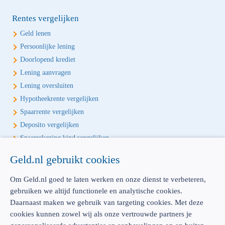
Rentes vergelijken
Geld lenen
Persoonlijke lening
Doorlopend krediet
Lening aanvragen
Lening oversluiten
Hypotheekrente vergelijken
Spaarrente vergelijken
Deposito vergelijken
Spaarrekening kind vergelijken
Geld.nl gebruikt cookies
Écht onafhankelijk vergelijken
Geld.nl is de écht onafhankelijke vergelijker voor je verzekeringen en
Om Geld.nl goed te laten werken en onze dienst te verbeteren,
bankproducten. Vergelijk, kies het beste product voor jou en betaal
gebruiken we altijd functionele en analytische cookies.
geen euro te veel!
Daarnaast maken we gebruik van targeting cookies. Met deze
cookies kunnen zowel wij als onze vertrouwde partners je