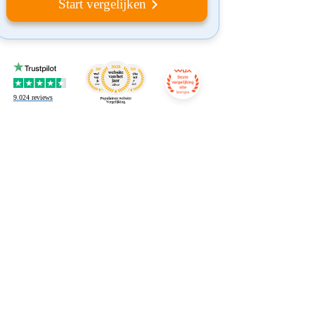
Start vergelijken
9.024
reviews