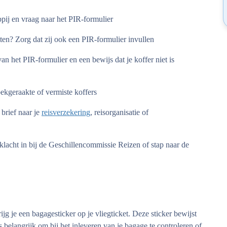
pij en vraag naar het PIR-formulier
tten? Zorg dat zij ook een PIR-formulier invullen
van het PIR-formulier en een bewijs dat je koffer niet is
oekgeraakte of vermiste koffers
brief naar je
reisverzekering
, reisorganisatie of
klacht in bij de Geschillencommissie Reizen of stap naar de
rijg je een bagagesticker op je vliegticket. Deze sticker bewijst
 belangrijk om bij het inleveren van je bagage te controleren of