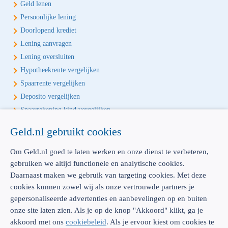
Geld lenen
Persoonlijke lening
Doorlopend krediet
Lening aanvragen
Lening oversluiten
Hypotheekrente vergelijken
Spaarrente vergelijken
Deposito vergelijken
Spaarrekening kind vergelijken
Geld.nl gebruikt cookies
Écht onafhankelijk vergelijken
Geld.nl is de écht onafhankelijke vergelijker voor je verzekeringen en
Om Geld.nl goed te laten werken en onze dienst te verbeteren,
bankproducten. Vergelijk, kies het beste product voor jou en betaal
gebruiken we altijd functionele en analytische cookies.
geen euro te veel!
Daarnaast maken we gebruik van targeting cookies. Met deze
cookies kunnen zowel wij als onze vertrouwde partners je
gepersonaliseerde advertenties en aanbevelingen op en buiten
onze site laten zien. Als je op de knop "Akkoord" klikt, ga je
akkoord met ons
cookiebeleid
. Als je ervoor kiest om cookies te
AFM: 12039914
300.014480