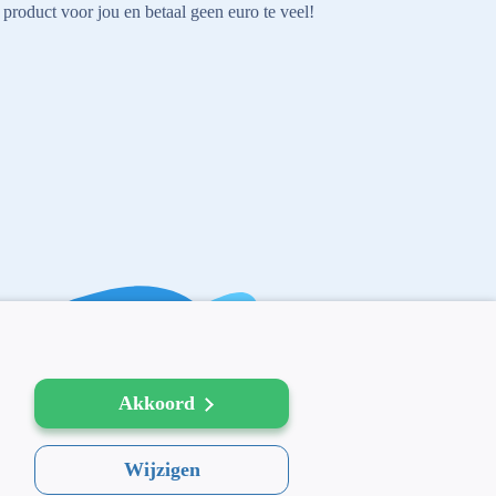
 product voor jou en betaal geen euro te veel!
Akkoord
AFM: 12039914
300.014480
Wijzigen