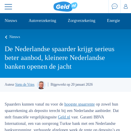
Nieuws
Autoverzekering
Zorgverzekering
Energie
Nieuws
De Nederlandse spaarder krijgt serieus
beter aanbod, kleinere Nederlandse
banken openen de jacht
Auteur
Sieto de Vries
Bijgewerkt op 20 januari 2026
Spaarders kunnen vanaf nu voor de
hoogste spaarrente
op zowel hun
spaarrekening als deposito terecht bij een Nederlandse aanbieder. Dat
stelt financiële vergelijkingssite
Geld.nl
vast. Garanti BBVA
International, een van oorsprong Turkse bank met een Nederlandse
bankvergunning, verhoogde afgelopen week de rente op deposito’s en