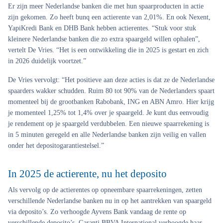
Er zijn meer Nederlandse banken die met hun spaarproducten in actie
zijn gekomen. Zo heeft bunq een actierente van 2,01%. En ook Nexent,
YapiKredi Bank en DHB Bank hebben actierentes. “Stuk voor stuk
kleinere Nederlandse banken die zo extra spaargeld willen ophalen”,
vertelt De Vries. “Het is een ontwikkeling die in 2025 is gestart en zich
in 2026 duidelijk voortzet.”
De Vries vervolgt: “Het positieve aan deze acties is dat ze de Nederlandse
spaarders wakker schudden. Ruim 80 tot 90% van de Nederlanders spaart
momenteel bij de grootbanken Rabobank, ING en ABN Amro. Hier krijg
je momenteel 1,25% tot 1,4% over je spaargeld. Je kunt dus eenvoudig
je rendement op je spaargeld verdubbelen. Een nieuwe spaarrekening is
in 5 minuten geregeld en alle Nederlandse banken zijn veilig en vallen
onder het depositogarantiestelsel.”
In 2025 de actierente, nu het deposito
Als vervolg op de actierentes op opneembare spaarrekeningen, zetten
verschillende Nederlandse banken nu in op het aantrekken van spaargeld
via deposito’s. Zo verhoogde Ayvens Bank vandaag de rente op
verschillende deposito’s. Garanti BBVA International verhoogde haar