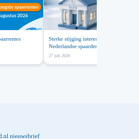
aarrentes
Sterke stijging interesse
Nederlandse spaarders in
buitenlandse spaarbanken
27 juli 2026
d.nl nieuwsbrief