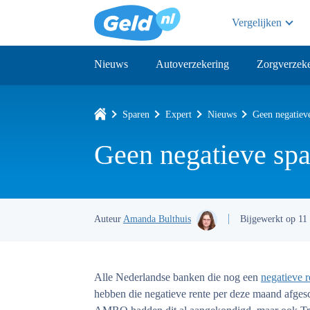
Vergelijken
Nieuws
Autoverzekering
Zorgverzeke
Sparen
Expert
Nieuws
Geen negatiev
Geen negatieve spa
Auteur
Amanda Bulthuis
Bijgewerkt op 11
Alle Nederlandse banken die nog een
negatieve r
hebben die negatieve rente per deze maand af