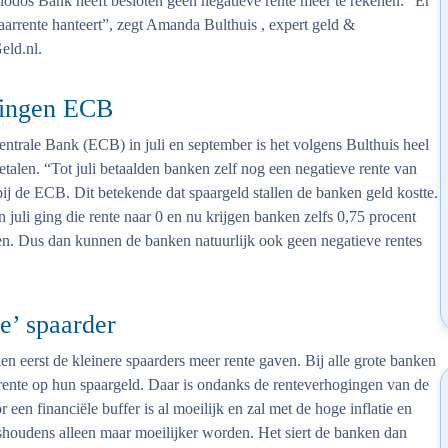
dos Bank heeft besloten geen negatieve rente meer te rekenen. “Er
aarrente hanteert”, zegt Amanda Bulthuis , expert geld &
eld.nl.
gingen ECB
trale Bank (ECB) in juli en september is het volgens Bulthuis heel
etalen. “Tot juli betaalden banken zelf nog een negatieve rente van
ij de ECB. Dit betekende dat spaargeld stallen de banken geld kostte.
 juli ging die rente naar 0 en nu krijgen banken zelfs 0,75 procent
ten. Dus dan kunnen de banken natuurlijk ook geen negatieve rentes
e’ spaarder
en eerst de kleinere spaarders meer rente gaven. Bij alle grote banken
 rente op hun spaargeld. Daar is ondanks de renteverhogingen van de
en financiële buffer is al moeilijk en zal met de hoge inflatie en
shoudens alleen maar moeilijker worden. Het siert de banken dan