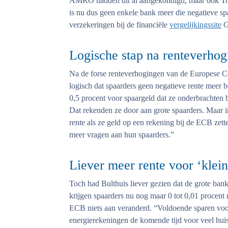
AMRO hadden dit al aangekondigd, maar ook Trio
is nu dus geen enkele bank meer die negatieve sp
verzekeringen bij de financiële
vergelijkingssite
G
Logische stap na renteverho
Na de forse renteverhogingen van de Europese Cen
logisch dat spaarders geen negatieve rente meer b
0,5 procent voor spaargeld dat ze onderbrachten b
Dat rekenden ze door aan grote spaarders. Maar in
rente als ze geld op een rekening bij de ECB zet
meer vragen aan hun spaarders.”
Liever meer rente voor ‘klein
Toch had Bulthuis liever gezien dat de grote bank
krijgen spaarders nu nog maar 0 tot 0,01 procent
ECB niets aan veranderd. “Voldoende sparen voor e
energierekeningen de komende tijd voor veel hui