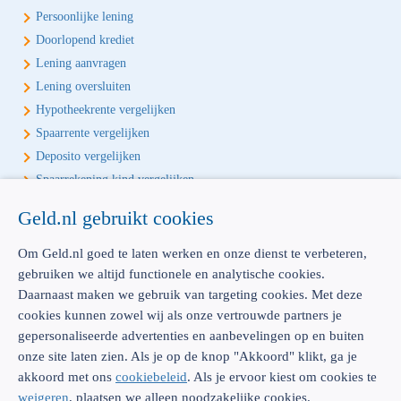
Persoonlijke lening
Doorlopend krediet
Lening aanvragen
Lening oversluiten
Hypotheekrente vergelijken
Spaarrente vergelijken
Deposito vergelijken
Spaarrekening kind vergelijken
Geld.nl gebruikt cookies
Écht onafhankelijk vergelijken
Geld.nl is de écht onafhankelijke vergelijker voor je verzekeringen en
Om Geld.nl goed te laten werken en onze dienst te verbeteren,
bankproducten. Vergelijk, kies het beste product voor jou en betaal
gebruiken we altijd functionele en analytische cookies.
geen euro te veel!
Daarnaast maken we gebruik van targeting cookies. Met deze
cookies kunnen zowel wij als onze vertrouwde partners je
gepersonaliseerde advertenties en aanbevelingen op en buiten
onze site laten zien. Als je op de knop "Akkoord" klikt, ga je
akkoord met ons
cookiebeleid
. Als je ervoor kiest om cookies te
AFM: 12039914
300.014480
weigeren
, plaatsen we alleen noodzakelijke cookies.