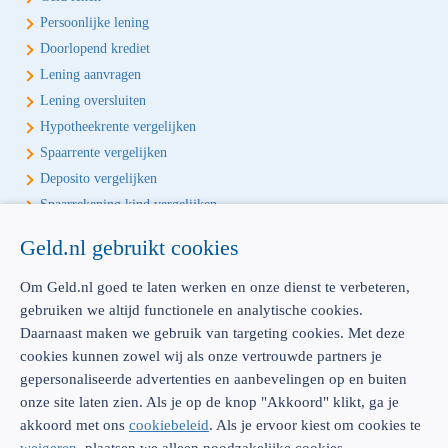
Persoonlijke lening
Doorlopend krediet
Lening aanvragen
Lening oversluiten
Hypotheekrente vergelijken
Spaarrente vergelijken
Deposito vergelijken
Spaarrekening kind vergelijken
Geld.nl gebruikt cookies
Écht onafhankelijk vergelijken
Geld.nl is de écht onafhankelijke vergelijker voor je verzekeringen en
Om Geld.nl goed te laten werken en onze dienst te verbeteren,
bankproducten. Vergelijk, kies het beste product voor jou en betaal
gebruiken we altijd functionele en analytische cookies.
geen euro te veel!
Daarnaast maken we gebruik van targeting cookies. Met deze
cookies kunnen zowel wij als onze vertrouwde partners je
gepersonaliseerde advertenties en aanbevelingen op en buiten
onze site laten zien. Als je op de knop "Akkoord" klikt, ga je
akkoord met ons
cookiebeleid
. Als je ervoor kiest om cookies te
AFM: 12039914
300.014480