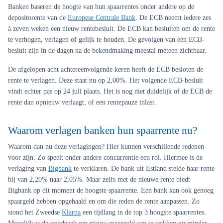
Banken baseren de hoogte van hun spaarrentes onder andere op de
depositorente van de
Europese Centrale Bank
. De ECB neemt iedere zes
à zeven weken een nieuw rentebesluit. De ECB kan besluiten om de rente
te verhogen, verlagen of gelijk te houden. De gevolgen van een ECB-
besluit zijn in de dagen na de bekendmaking meestal meteen zichtbaar.
De afgelopen acht achtereenvolgende keren heeft de ECB besloten de
rente te verlagen. Deze staat nu op 2,00%. Het volgende ECB-besluit
vindt echter pas op 24 juli plaats. Het is nog niet duidelijk of de ECB de
rente dan opnieuw verlaagt, of een rentepauze inlast.
Waarom verlagen banken hun spaarrente nu?
Waarom dan nu deze verlagingen? Hier kunnen verschillende redenen
voor zijn. Zo speelt onder andere concurrentie een rol. Hiermee is de
verlaging van
Bigbank
te verklaren. De bank uit Estland stelde haar rente
bij van 2,20% naar 2,05%. Maar zelfs met de nieuwe rente biedt
Bigbank op dit moment de hoogste spaarrente. Een bank kan ook genoeg
spaargeld hebben opgehaald en om die reden de rente aanpassen. Zo
stond het Zweedse
Klarna
een tijdlang in de top 3 hoogste spaarrentes.