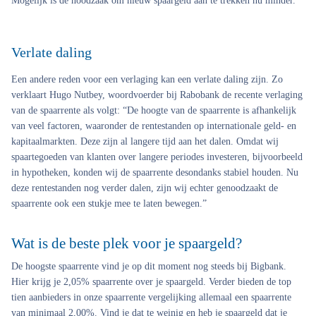
Mogelijk is de noodzaak om nieuw spaargeld aan te trekken nu minder.
Verlate daling
Een andere reden voor een verlaging kan een verlate daling zijn. Zo
verklaart Hugo Nutbey, woordvoerder bij Rabobank de recente verlaging
van de spaarrente als volgt: “De hoogte van de spaarrente is afhankelijk
van veel factoren, waaronder de rentestanden op internationale geld- en
kapitaalmarkten. Deze zijn al langere tijd aan het dalen. Omdat wij
spaartegoeden van klanten over langere periodes investeren, bijvoorbeeld
in hypotheken, konden wij de spaarrente desondanks stabiel houden. Nu
deze rentestanden nog verder dalen, zijn wij echter genoodzaakt de
spaarrente ook een stukje mee te laten bewegen.”
Wat is de beste plek voor je spaargeld?
De hoogste spaarrente vind je op dit moment nog steeds bij Bigbank.
Hier krijg je 2,05% spaarrente over je spaargeld. Verder bieden de top
tien aanbieders in onze spaarrente vergelijking allemaal een spaarrente
van minimaal 2,00%. Vind je dat te weinig en heb je spaargeld dat je