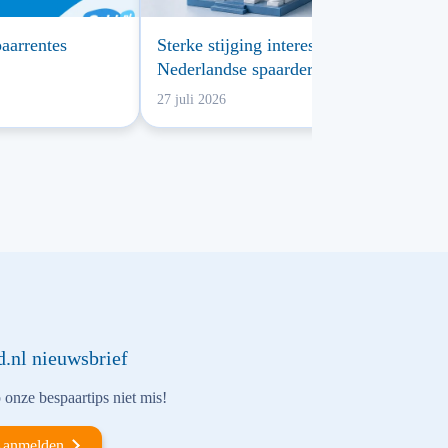
aarrentes
Sterke stijging interesse
Nederlandse spaarders in
buitenlandse spaarbanken
27 juli 2026
d.nl nieuwsbrief
onze bespaartips niet mis!
anmelden