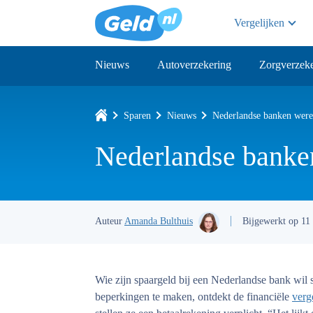
Vergelijken
Nieuws
Autoverzekering
Zorgverzeke
Sparen
Nieuws
Nederlandse banken were
Nederlandse banke
Auteur
Amanda Bulthuis
Bijgewerkt op 11
Wie zijn spaargeld bij een Nederlandse bank wil s
beperkingen te maken, ontdekt de financiële
verg