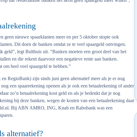
t erop dat Nederlandse banken het liefst geen spaargeld meer willen”,
aalrekening
en geen nieuwe spaarklanten meer en per 5 oktober stopte ook
anten. Dit doen de banken omdat ze te veel spaargeld ontvingen.
 geld”, legt Bulthuis uit. “Banken moeten een groot deel van het
allen en die rekent daarvoor een negatieve rente aan banken.
nt om heel veel spaargeld te hebben.”
RegioBank) zijn sinds juni geen alternatief meer als je er nog
n nog een spaarrekening openen als je ook een betaalrekening of ander
Maar zo’n betaalrekening kost geld en als je bedenkt dat je nog
ekening bij deze banken, wegen de kosten van een betaalrekening daar
 Geld.nl. Bij ABN AMRO, ING, Knab en Rabobank was een
 sparen.
s alternatief?