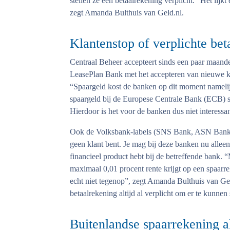
stellen ze een betaalrekening verplicht. “Het lijk
zegt Amanda Bulthuis van Geld.nl.
Klantenstop of verplichte bet
Centraal Beheer accepteert sinds een paar maand
LeasePlan Bank met het accepteren van nieuwe kl
“Spaargeld kost de banken op dit moment namelijk
spaargeld bij de Europese Centrale Bank (ECB) st
Hierdoor is het voor de banken dus niet interessa
Ook de Volksbank-labels (SNS Bank, ASN Bank en 
geen klant bent. Je mag bij deze banken nu allee
financieel product hebt bij de betreffende bank. “
maximaal 0,01 procent rente krijgt op een spaarr
echt niet tegenop”, zegt Amanda Bulthuis van
betaalrekening altijd al verplicht om er te kunnen
Buitenlandse spaarrekening al