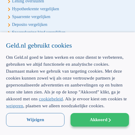
Lening oversluiten
Hypotheekrente vergelijken
Spaarrente vergelijken
Deposito vergelijken
Spaarrekening kind vergelijken
Geld.nl gebruikt cookies
Écht onafhankelijk vergelijken
Geld.nl is de écht onafhankelijke vergelijker voor je verzekeringen en
Om Geld.nl goed te laten werken en onze dienst te verbeteren,
bankproducten. Vergelijk, kies het beste product voor jou en betaal
gebruiken we altijd functionele en analytische cookies.
geen euro te veel!
Daarnaast maken we gebruik van targeting cookies. Met deze
cookies kunnen zowel wij als onze vertrouwde partners je
gepersonaliseerde advertenties en aanbevelingen op en buiten
onze site laten zien. Als je op de knop "Akkoord" klikt, ga je
akkoord met ons
cookiebeleid
. Als je ervoor kiest om cookies te
AFM: 12039914
300.014480
weigeren
, plaatsen we alleen noodzakelijke cookies.
Emmasingel 23 |
5611 AZ Eindhoven |
Dienstverlening & disclaimer
|
Privacy
|
Wijzigen
Akkoord
Cookies
|
Sitemap
|
KvK: 52062910 |
WFT-vergunning: 12039914 |
© Geld.nl 2026