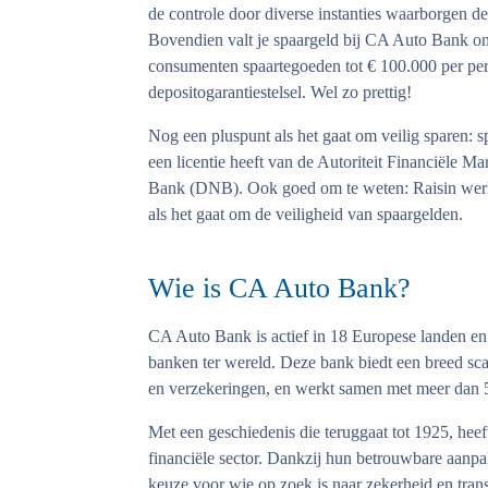
de controle door diverse instanties waarborgen de 
Bovendien valt je spaargeld bij CA Auto Bank on
consumenten spaartegoeden tot € 100.000 per per
depositogarantiestelsel. Wel zo prettig!
Nog een pluspunt als het gaat om veilig sparen: s
een licentie heeft van de Autoriteit Financiële 
Bank (DNB). Ook goed om te weten: Raisin werkt
als het gaat om de veiligheid van spaargelden.
Wie is CA Auto Bank?
CA Auto Bank is actief in 18 Europese landen en 
banken ter wereld. Deze bank biedt een breed scal
en verzekeringen, en werkt samen met meer dan
Met een geschiedenis die teruggaat tot 1925, hee
financiële sector. Dankzij hun betrouwbare aanp
keuze voor wie op zoek is naar zekerheid en trans