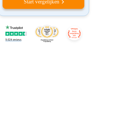
Start vergelijken
9.024
reviews