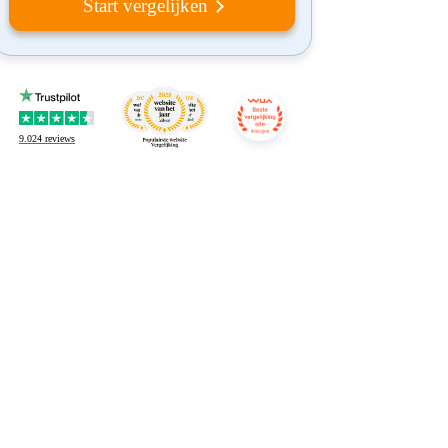
Start vergelijken
9.024
reviews