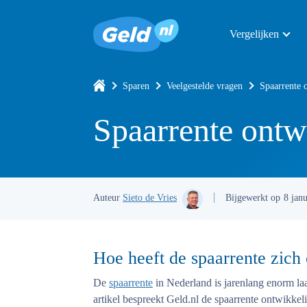
Vergelijken
Sparen
Veelgestelde vragen
Spaarrente 
Spaarrente ontw
Auteur
Sieto de Vries
Bijgewerkt op
8 jan
Hoe heeft de spaarrente zich
De
spaarrente
in Nederland is jarenlang enorm laa
artikel bespreekt Geld.nl de spaarrente ontwikkel