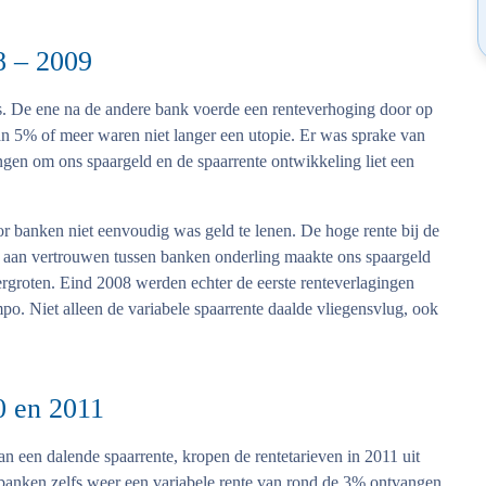
8 – 2009
rs. De ene na de andere bank voerde een renteverhoging door op
an 5% of meer waren niet langer een utopie. Er was sprake van
ngen om ons spaargeld en de spaarrente ontwikkeling liet een
r banken niet eenvoudig was geld te lenen. De hoge rente bij de
 aan vertrouwen tussen banken onderling maakte ons spaargeld
ergroten. Eind 2008 werden echter de eerste renteverlagingen
mpo. Niet alleen de variabele spaarrente daalde vliegensvlug, ook
0 en 2011
n een dalende spaarrente, kropen de rentetarieven in 2011 uit
l banken zelfs weer een variabele rente van rond de 3% ontvangen