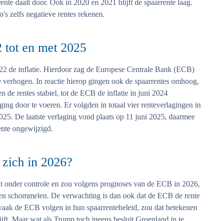
nte daalt door. Ook in 2020 en 2021 blijft de spaarrente laag.
s zelfs negatieve rentes rekenen.
 tot en met 2025
022 de inflatie. Hierdoor zag de Europese Centrale Bank (ECB)
 verhogen. In reactie hierop gingen ook de spaarrentes omhoog,
de rentes stabiel, tot de ECB de inflatie in juni 2024
ng door te voeren. Er volgden in totaal vier renteverlagingen in
025. De laatste verlaging vond plaats op 11 juni 2025, daarmee
ente ongewijzigd.
 zich in 2026?
ent onder controle en zou volgens prognoses van de ECB in 2026,
en schommelen. De verwachting is dan ook dat de ECB de rente
vaak de ECB volgen in hun spaarrentebeleid, zou dat betekenen
ijft. Maar wat als Trump toch ineens besluit Groenland in te