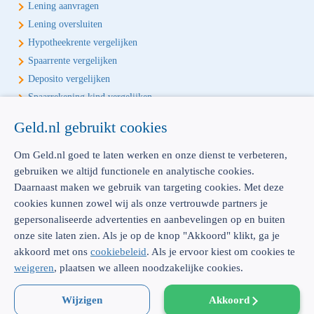
Lening aanvragen
Lening oversluiten
Hypotheekrente vergelijken
Spaarrente vergelijken
Deposito vergelijken
Spaarrekening kind vergelijken
Geld.nl gebruikt cookies
Écht onafhankelijk vergelijken
Geld.nl is de écht onafhankelijke vergelijker voor je verzekeringen en
Om Geld.nl goed te laten werken en onze dienst te verbeteren,
bankproducten. Vergelijk, kies het beste product voor jou en betaal
gebruiken we altijd functionele en analytische cookies.
geen euro te veel!
Daarnaast maken we gebruik van targeting cookies. Met deze
cookies kunnen zowel wij als onze vertrouwde partners je
gepersonaliseerde advertenties en aanbevelingen op en buiten
onze site laten zien. Als je op de knop "Akkoord" klikt, ga je
akkoord met ons
cookiebeleid
. Als je ervoor kiest om cookies te
AFM: 12039914
300.014480
weigeren
, plaatsen we alleen noodzakelijke cookies.
Emmasingel 23 |
5611 AZ Eindhoven |
Dienstverlening & disclaimer
|
Privacy
|
Cookies
Wijzigen
|
Sitemap
|
KvK: 52062910 |
WFT-vergunning: 12039914 |
Akkoord
© Geld.nl 2026