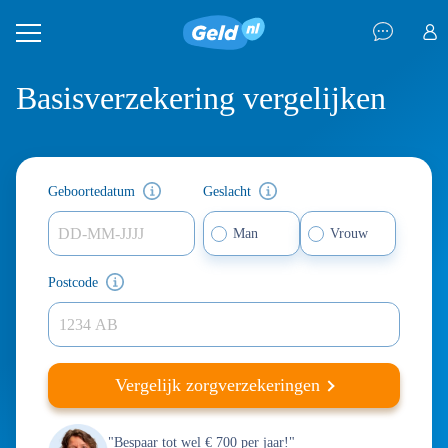
Basisverzekering vergelijken
Geboortedatum
Geslacht
DD-MM-JJJJ
Man
Vrouw
Postcode
Vergelijk zorgverzekeringen
"Bespaar tot wel € 700 per jaar!"