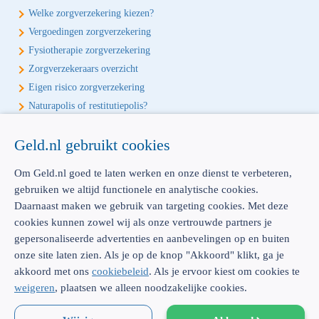
Welke zorgverzekering kiezen?
Vergoedingen zorgverzekering
Fysiotherapie zorgverzekering
Zorgverzekeraars overzicht
Eigen risico zorgverzekering
Naturapolis of restitutiepolis?
Écht onafhankelijk vergelijken
Geld.nl gebruikt cookies
Geld.nl is de écht onafhankelijke vergelijker voor je verzekeringen en
Om Geld.nl goed te laten werken en onze dienst te verbeteren,
bankproducten. Vergelijk, kies het beste product voor jou en betaal
gebruiken we altijd functionele en analytische cookies.
geen euro te veel!
Daarnaast maken we gebruik van targeting cookies. Met deze
cookies kunnen zowel wij als onze vertrouwde partners je
gepersonaliseerde advertenties en aanbevelingen op en buiten
onze site laten zien. Als je op de knop "Akkoord" klikt, ga je
AFM: 12039914
300.014480
akkoord met ons
cookiebeleid
. Als je ervoor kiest om cookies te
weigeren
, plaatsen we alleen noodzakelijke cookies.
Emmasingel 23 |
5611 AZ Eindhoven |
Dienstverlening & disclaimer
|
Privacy
|
Cookies
|
Sitemap
|
KvK: 52062910 |
WFT-vergunning: 12039914 |