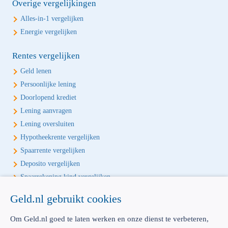
Overige vergelijkingen
Alles-in-1 vergelijken
Energie vergelijken
Rentes vergelijken
Geld lenen
Persoonlijke lening
Doorlopend krediet
Lening aanvragen
Lening oversluiten
Hypotheekrente vergelijken
Spaarrente vergelijken
Deposito vergelijken
Spaarrekening kind vergelijken
Geld.nl gebruikt cookies
Écht onafhankelijk vergelijken
Geld.nl is de écht onafhankelijke vergelijker voor je verzekeringen en
Om Geld.nl goed te laten werken en onze dienst te verbeteren,
bankproducten. Vergelijk, kies het beste product voor jou en betaal