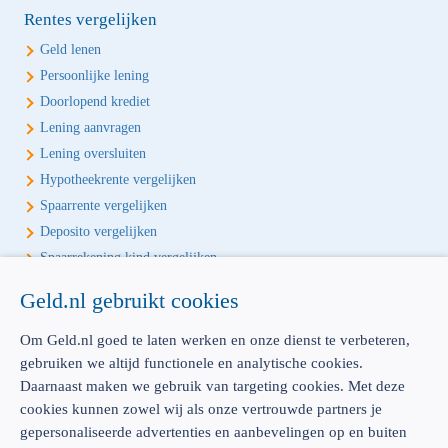
Rentes vergelijken
Geld lenen
Persoonlijke lening
Doorlopend krediet
Lening aanvragen
Lening oversluiten
Hypotheekrente vergelijken
Spaarrente vergelijken
Deposito vergelijken
Spaarrekening kind vergelijken
Geld.nl gebruikt cookies
Écht onafhankelijk vergelijken
Geld.nl is de écht onafhankelijke vergelijker voor je verzekeringen en
Om Geld.nl goed te laten werken en onze dienst te verbeteren,
bankproducten. Vergelijk, kies het beste product voor jou en betaal
gebruiken we altijd functionele en analytische cookies.
geen euro te veel!
Daarnaast maken we gebruik van targeting cookies. Met deze
cookies kunnen zowel wij als onze vertrouwde partners je
gepersonaliseerde advertenties en aanbevelingen op en buiten