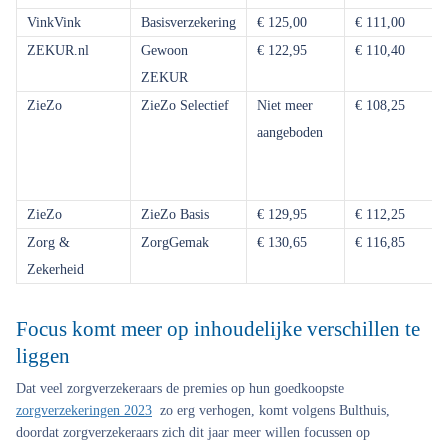
VinkVink
Basisverzekering
€ 125,00
€ 111,00
ZEKUR.nl
Gewoon
€ 122,95
€ 110,40
ZEKUR
ZieZo
ZieZo Selectief
Niet meer
€ 108,25
aangeboden
ZieZo
ZieZo Basis
€ 129,95
€ 112,25
Zorg &
ZorgGemak
€ 130,65
€ 116,85
Zekerheid
Focus komt meer op inhoudelijke verschillen te
liggen
Dat veel zorgverzekeraars de premies op hun goedkoopste
zorgverzekeringen 2023
zo erg verhogen, komt volgens Bulthuis,
doordat zorgverzekeraars zich dit jaar meer willen focussen op