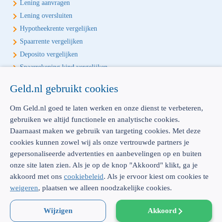
Lening aanvragen
Lening oversluiten
Hypotheekrente vergelijken
Spaarrente vergelijken
Deposito vergelijken
Spaarrekening kind vergelijken
Geld.nl gebruikt cookies
Écht onafhankelijk vergelijken
Geld.nl is de écht onafhankelijke vergelijker voor je verzekeringen en
Om Geld.nl goed te laten werken en onze dienst te verbeteren,
bankproducten. Vergelijk, kies het beste product voor jou en betaal
gebruiken we altijd functionele en analytische cookies.
geen euro te veel!
Daarnaast maken we gebruik van targeting cookies. Met deze
cookies kunnen zowel wij als onze vertrouwde partners je
gepersonaliseerde advertenties en aanbevelingen op en buiten
onze site laten zien. Als je op de knop "Akkoord" klikt, ga je
akkoord met ons
cookiebeleid
. Als je ervoor kiest om cookies te
AFM: 12039914
300.014480
weigeren
, plaatsen we alleen noodzakelijke cookies.
Emmasingel 23 |
5611 AZ Eindhoven |
Dienstverlening & disclaimer
|
Privacy
|
Cookies
Wijzigen
|
Sitemap
|
KvK: 52062910 |
WFT-vergunning: 12039914 |
Akkoord
© Geld.nl 2026