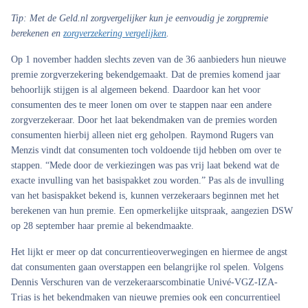
Tip:
Met de Geld.nl zorgvergelijker kun je eenvoudig je zorgpremie
berekenen en
zorgverzekering vergelijken
.
Op 1 november hadden slechts zeven van de 36 aanbieders hun nieuwe
premie zorgverzekering bekendgemaakt. Dat de premies komend jaar
behoorlijk stijgen is al algemeen bekend. Daardoor kan het voor
consumenten des te meer lonen om over te stappen naar een andere
zorgverzekeraar. Door het laat bekendmaken van de premies worden
consumenten hierbij alleen niet erg geholpen. Raymond Rugers van
Menzis vindt dat consumenten toch voldoende tijd hebben om over te
stappen. “Mede door de verkiezingen was pas vrij laat bekend wat de
exacte invulling van het basispakket zou worden.” Pas als de invulling
van het basispakket bekend is, kunnen verzekeraars beginnen met het
berekenen van hun premie. Een opmerkelijke uitspraak, aangezien DSW
op 28 september haar premie al bekendmaakte.
Het lijkt er meer op dat concurrentieoverwegingen en hiermee de angst
dat consumenten gaan overstappen een belangrijke rol spelen. Volgens
Dennis Verschuren van de verzekeraarscombinatie Univé-VGZ-IZA-
Trias is het bekendmaken van nieuwe premies ook een concurrentieel