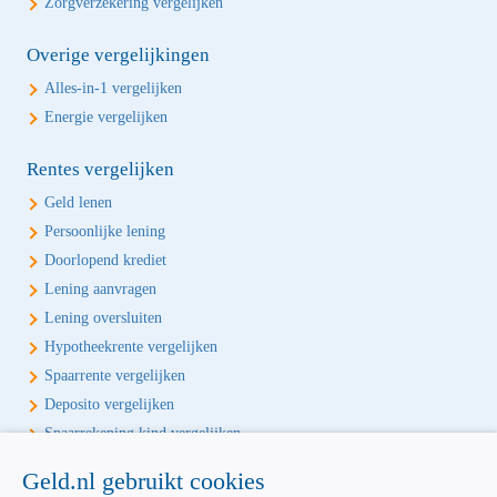
Zorgverzekering vergelijken
Overige vergelijkingen
Alles-in-1 vergelijken
Energie vergelijken
Rentes vergelijken
Geld lenen
Persoonlijke lening
Doorlopend krediet
Lening aanvragen
Lening oversluiten
Hypotheekrente vergelijken
Spaarrente vergelijken
Deposito vergelijken
Spaarrekening kind vergelijken
Geld.nl gebruikt cookies
Écht onafhankelijk vergelijken